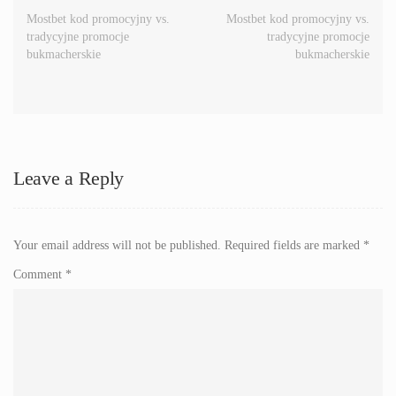
Mostbet kod promocyjny vs.
Mostbet kod promocyjny vs.
tradycyjne promocje
tradycyjne promocje
bukmacherskie
bukmacherskie
Leave a Reply
Your email address will not be published.
Required fields are marked
*
Comment
*