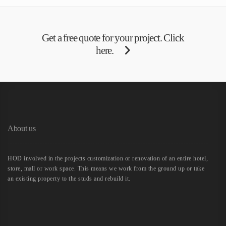
Get a free quote for your project. Click
here.
About us
HOD involved in the projects customization or renovation of an entire hotel,
store, mall or work space. This means we work from the ground up or take
an existing property to the studs and rebuild it.