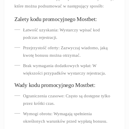
które można podsumować w następujący sposób:
Zalety kodu promocyjnego Mostbet:
Łatwość uzyskania: Wystarczy wpisać kod
podczas rejestracji.
Przejrzystość oferty: Zazwyczaj wiadomo, jaką
kwotę bonusu można otrzymać.
Brak wymagania dodatkowych wpłat: W
większości przypadków wystarczy rejestracja.
Wady kodu promocyjnego Mostbet:
Ograniczenia czasowe: Często są dostępne tylko
przez krótki czas.
Wymogi obrotu: Wymagają spełnienia
określonych warunków przed wypłatą bonusu.