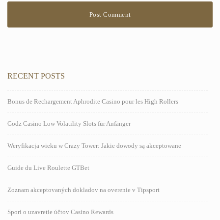
RECENT POSTS
Bonus de Rechargement Aphrodite Casino pour les High Rollers
Godz Casino Low Volatility Slots für Anfänger
Weryfikacja wieku w Crazy Tower: Jakie dowody są akceptowane
Guide du Live Roulette GTBet
Zoznam akceptovaných dokladov na overenie v Tipsport
Spori o uzavretie účtov Casino Rewards