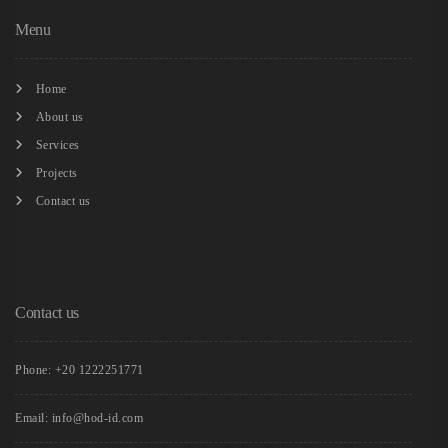
Menu
Home
About us
Services
Projects
Contact us
Contact us
Phone: +20 1222251771
Email: info@hod-id.com