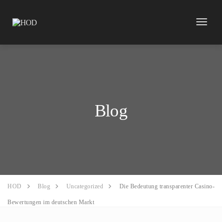
Toggle 
Blog
HOD
Blog
Uncategorized
Die Bedeutung transparenter Casino-
Bewertungen im deutschen Markt