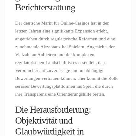
Berichterstattung
Der deutsche Markt für Online-Casinos hat in den
letzten Jahren eine signifikante Expansion erlebt,
angetrieben durch regulatorische Reformen und eine
zunehmende Akzeptanz bei Spielern. Angesichts der
Vielzahl an Anbietern und der komplexen
regulatorischen Landschaft ist es essentiell, dass
Verbraucher auf zuverlässige und unabhängige
Bewertungen vertrauen können. Hier kommt die Rolle
seriöser Bewertungsplattformen ins Spiel, die durch
ihre Transparenz eine Orientierungshilfe bieten.
Die Herausforderung:
Objektivität und
Glaubwürdigkeit in