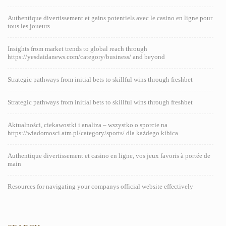
Authentique divertissement et gains potentiels avec le casino en ligne pour
tous les joueurs
Insights from market trends to global reach through
https://yesdaidanews.com/category/business/ and beyond
Strategic pathways from initial bets to skillful wins through freshbet
Strategic pathways from initial bets to skillful wins through freshbet
Aktualności, ciekawostki i analiza – wszystko o sporcie na
https://wiadomosci.atm.pl/category/sports/ dla każdego kibica
Authentique divertissement et casino en ligne, vos jeux favoris à portée de
main
Resources for navigating your companys official website effectively