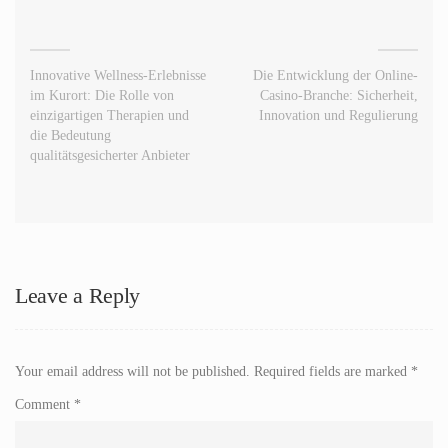
Innovative Wellness-Erlebnisse
Die Entwicklung der Online-
im Kurort: Die Rolle von
Casino-Branche: Sicherheit,
einzigartigen Therapien und
Innovation und Regulierung
die Bedeutung
qualitätsgesicherter Anbieter
Leave a Reply
Your email address will not be published.
Required fields are marked
*
Comment
*