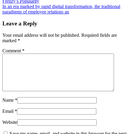
Frenzy’s Popularity
In an era marked by rapid digital transformation, the traditional
paradigms of employee relations an
Leave a Reply
Your email address will not be published.
Required fields are
marked
*
Comment
*
Name
*
Email
*
Website
Save my name, email, and website in this browser for the next