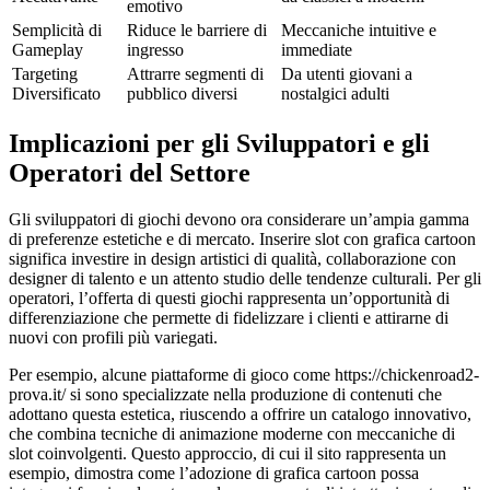
emotivo
Semplicità di
Riduce le barriere di
Meccaniche intuitive e
Gameplay
ingresso
immediate
Targeting
Attrarre segmenti di
Da utenti giovani a
Diversificato
pubblico diversi
nostalgici adulti
Implicazioni per gli Sviluppatori e gli
Operatori del Settore
Gli sviluppatori di giochi devono ora considerare un’ampia gamma
di preferenze estetiche e di mercato. Inserire slot con grafica cartoon
significa investire in design artistici di qualità, collaborazione con
designer di talento e un attento studio delle tendenze culturali. Per gli
operatori, l’offerta di questi giochi rappresenta un’opportunità di
differenziazione che permette di fidelizzare i clienti e attirarne di
nuovi con profili più variegati.
Per esempio, alcune piattaforme di gioco come https://chickenroad2-
prova.it/ si sono specializzate nella produzione di contenuti che
adottano questa estetica, riuscendo a offrire un catalogo innovativo,
che combina tecniche di animazione moderne con meccaniche di
slot coinvolgenti. Questo approccio, di cui il sito rappresenta un
esempio, dimostra come l’adozione di grafica cartoon possa