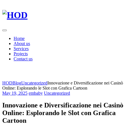
Toggle navigation
Home
About us
Services
Projects
Contact us
Blog
HOD
Blog
Uncategorized
Innovazione e Diversificazione nei Casinò
Online: Esplorando le Slot con Grafica Cartoon
May 19, 2025
embaby
Uncategorized
Innovazione e Diversificazione nei Casinò
Online: Esplorando le Slot con Grafica
Cartoon