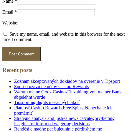
Name
*
Email
*
Website
Save my name, email, and website in this browser for the next
time I comment.
Recent posts
Zoznam akceptovaných dokladov na overenie v Tipsport
Spori o uzavretie účtov Casino Rewards
Warum meine Godz Casino-Einzahlung von meiner Bank
abgelehnt wurde
Tipsporthighlights mesačných akcií
Platnosť Casino Rewards Free Spins: Nenechajte ich
premárniť
Strategic analysis and justrealnews.ca/category/betting
insights for informed wagering decisions
Rëndësi e madhe për buletinin e përditshëm me