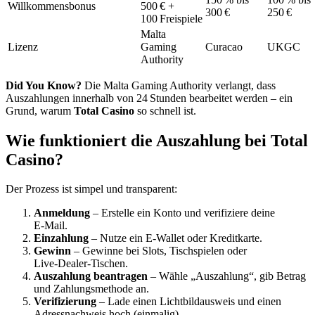
Willkommensbonus
500 € +
300 €
250 €
100 Freispiele
Malta
Lizenz
Gaming
Curacao
UKGC
Authority
Did You Know?
Die Malta Gaming Authority verlangt, dass
Auszahlungen innerhalb von 24 Stunden bearbeitet werden – ein
Grund, warum
Total Casino
so schnell ist.
Wie funktioniert die Auszahlung bei Total
Casino?
Der Prozess ist simpel und transparent:
Anmeldung
– Erstelle ein Konto und verifiziere deine
E‑Mail.
Einzahlung
– Nutze ein E‑Wallet oder Kreditkarte.
Gewinn
– Gewinne bei Slots, Tischspielen oder
Live‑Dealer‑Tischen.
Auszahlung beantragen
– Wähle „Auszahlung“, gib Betrag
und Zahlungsmethode an.
Verifizierung
– Lade einen Lichtbildausweis und einen
Adressnachweis hoch (einmalig).