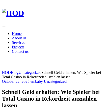
Toggle navigation
Home
About us
Services
Projects
Contact us
Blog
HOD
Blog
Uncategorized
Schnell Geld erhalten: Wie Spieler bei
Total Casino in Rekordzeit auszahlen lassen
October 22, 2025
embaby
Uncategorized
Schnell Geld erhalten: Wie Spieler bei
Total Casino in Rekordzeit auszahlen
lassen