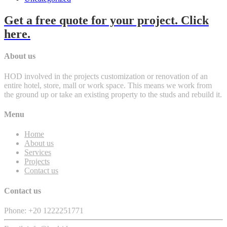
Get a free quote for your project. Click
here.
About us
HOD involved in the projects customization or renovation of an
entire hotel, store, mall or work space. This means we work from
the ground up or take an existing property to the studs and rebuild it.
Menu
Home
About us
Services
Projects
Contact us
Contact us
Phone: +20 1222251771