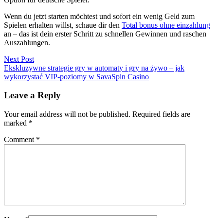
Wenn du jetzt starten möchtest und sofort ein wenig Geld zum
Spielen erhalten willst, schaue dir den
Total bonus ohne einzahlung
an – das ist dein erster Schritt zu schnellen Gewinnen und raschen
Auszahlungen.
Next Post
Ekskluzywne strategie gry w automaty i gry na żywo – jak
wykorzystać VIP‑poziomy w SavaSpin Casino
Leave a Reply
Your email address will not be published.
Required fields are
marked
*
Comment
*